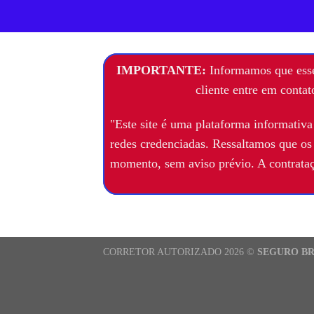
IMPORTANTE:
Informamos que esse 
cliente entre em contat
"Este site é uma plataforma informativa
redes credenciadas. Ressaltamos que os v
momento, sem aviso prévio. A contrataçã
CORRETOR AUTORIZADO 2026 ©
SEGURO B