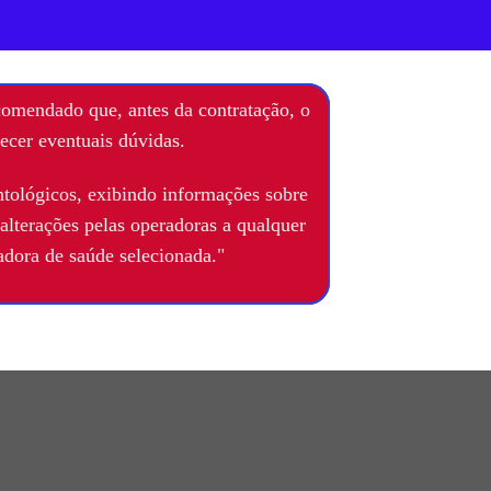
comendado que, antes da contratação, o
recer eventuais dúvidas.
ontológicos, exibindo informações sobre
 alterações pelas operadoras a qualquer
radora de saúde selecionada."