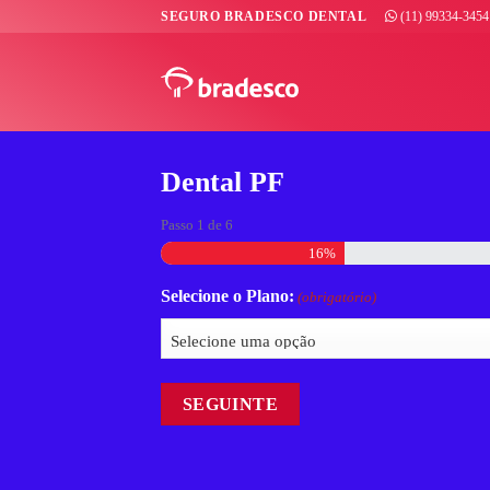
Skip
SEGURO BRADESCO DENTAL
(11) 99334-3454
to
content
Dental PF
Passo
1
de
6
16%
Selecione o Plano:
(obrigatório)